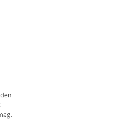
 den
k
 mag.