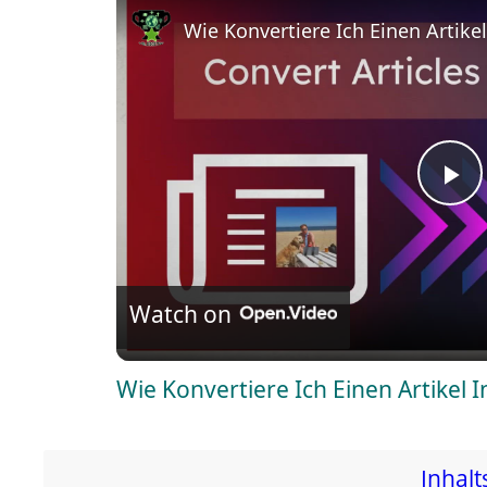
Wie Konvertiere Ich Einen Artike
P
l
Watch on
a
Wie Konvertiere Ich Einen Artikel I
y
V
Inhalt