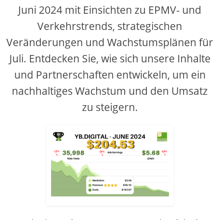
Juni 2024 mit Einsichten zu EPMV- und
Verkehrstrends, strategischen
Veränderungen und Wachstumsplänen für
Juli. Entdecken Sie, wie sich unsere Inhalte
und Partnerschaften entwickeln, um ein
nachhaltiges Wachstum und den Umsatz
zu steigern.