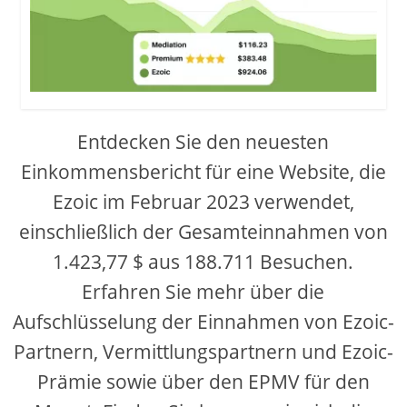
Entdecken Sie den neuesten
Einkommensbericht für eine Website, die
Ezoic im Februar 2023 verwendet,
einschließlich der Gesamteinnahmen von
1.423,77 $ aus 188.711 Besuchen.
Erfahren Sie mehr über die
Aufschlüsselung der Einnahmen von Ezoic-
Partnern, Vermittlungspartnern und Ezoic-
Prämie sowie über den EPMV für den