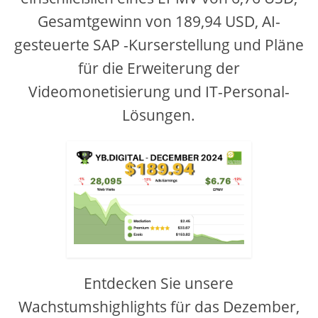
Gesamtgewinn von 189,94 USD, AI-
gesteuerte SAP -Kurserstellung und Pläne
für die Erweiterung der
Videomonetisierung und IT-Personal-
Lösungen.
Entdecken Sie unsere
Wachstumshighlights für das Dezember,