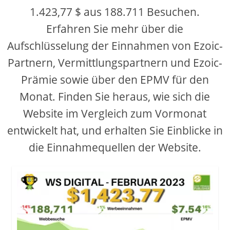
1.423,77 $ aus 188.711 Besuchen.
e
Erfahren Sie mehr über die
Aufschlüsselung der Einnahmen von Ezoic-
o
Partnern, Vermittlungspartnern und Ezoic-
Prämie sowie über den EPMV für den
Monat. Finden Sie heraus, wie sich die
Website im Vergleich zum Vormonat
entwickelt hat, und erhalten Sie Einblicke in
die Einnahmequellen der Website.