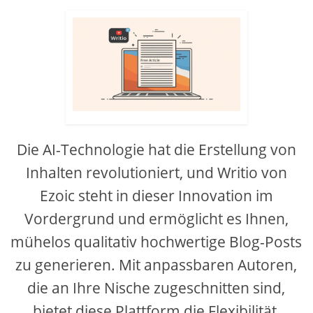
Die AI-Technologie hat die Erstellung von
Inhalten revolutioniert, und Writio von
Ezoic steht in dieser Innovation im
Vordergrund und ermöglicht es Ihnen,
mühelos qualitativ hochwertige Blog-Posts
zu generieren. Mit anpassbaren Autoren,
die an Ihre Nische zugeschnitten sind,
bietet diese Plattform die Flexibilität,