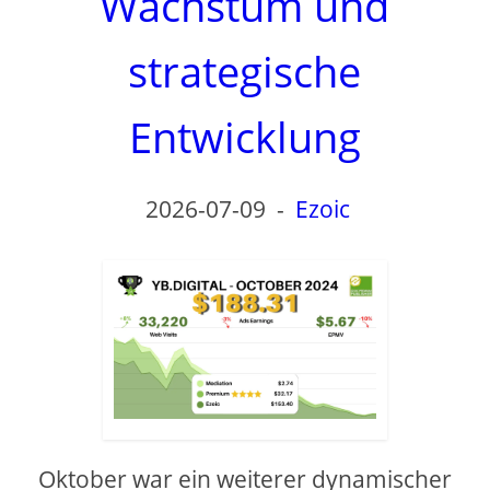
Wachstum und
strategische
Entwicklung
2026-07-09
-
Ezoic
Oktober war ein weiterer dynamischer