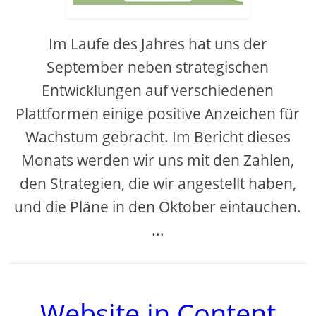
Im Laufe des Jahres hat uns der
September neben strategischen
Entwicklungen auf verschiedenen
Plattformen einige positive Anzeichen für
Wachstum gebracht. Im Bericht dieses
Monats werden wir uns mit den Zahlen,
den Strategien, die wir angestellt haben,
und die Pläne in den Oktober eintauchen.
...
Website in Content