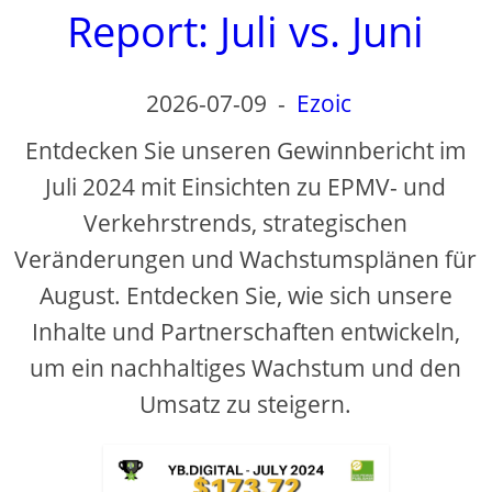
Report: Juli vs. Juni
2026-07-09
-
Ezoic
Entdecken Sie unseren Gewinnbericht im
Juli 2024 mit Einsichten zu EPMV- und
Verkehrstrends, strategischen
Veränderungen und Wachstumsplänen für
August. Entdecken Sie, wie sich unsere
Inhalte und Partnerschaften entwickeln,
um ein nachhaltiges Wachstum und den
Umsatz zu steigern.