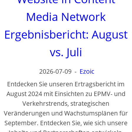
Media Network
Ergebnisbericht: August
vs. Juli
2026-07-09
-
Ezoic
Entdecken Sie unseren Ertragsbericht im
August 2024 mit Einsichten zu EPMV- und
Verkehrstrends, strategischen
Veränderungen und Wachstumsplänen für
September. Entdecken Sie, wie sich unsere