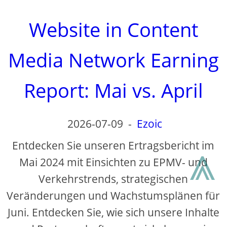
Website in Content
Media Network Earning
Report: Mai vs. April
2026-07-09
-
Ezoic
⩓
Entdecken Sie unseren Ertragsbericht im
Mai 2024 mit Einsichten zu EPMV- und
Verkehrstrends, strategischen
Veränderungen und Wachstumsplänen für
Juni. Entdecken Sie, wie sich unsere Inhalte