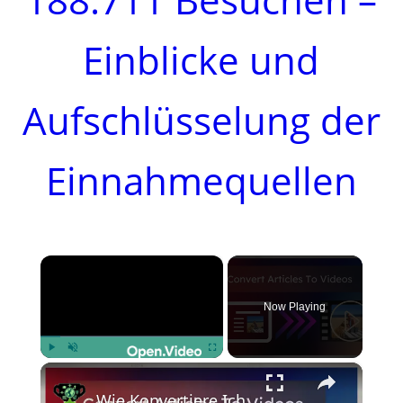
Einblicke und
Aufschlüsselung der
Einnahmequellen
×
Now Playing
×
Play
Unmute
Fullscreen
Wie Konvertiere Ich Einen Artikel In Ein