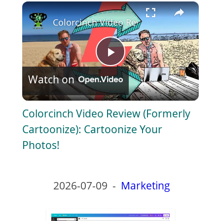
×
Play
Unmute
Fullscreen
Colorcinch Video Review (Formerly Carto
P
Watch on
l
Colorcinch Video Review (Formerly
a
Cartoonize): Cartoonize Your
Photos!
y
V
2026-07-09
-
Marketing
i