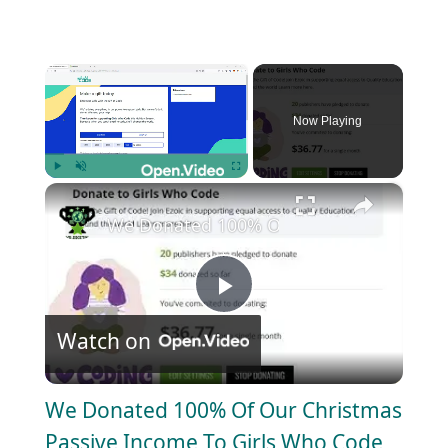
×
Now Playing
×
Play
Unmute
Fullscreen
We Donated 100% Of Our Christmas Pass
P
Watch on
l
We Donated 100% Of Our Christmas
a
Passive Income To Girls Who Code