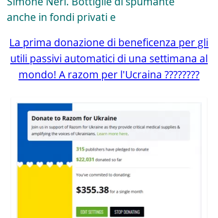
Simone Neri. Bottiglie di spumante
y
anche in fondi privati e
La prima donazione di beneficenza per gli
V
utili passivi automatici di una settimana al
mondo! A razom per l'Ucraina ????????
i
d
e
o