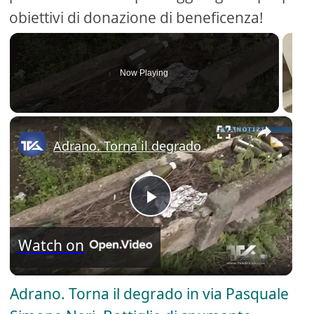
obiettivi di donazione di beneficenza!
Now Playing
Adrano. Torna il degrado in via Pasquale Si
P
Watch on
l
Adrano. Torna il degrado in via Pasquale
a