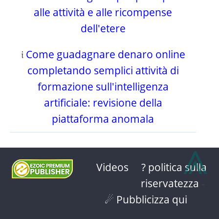
alle attività e alle ricompense
dell'etere
𝔦
Come guadagnare denaro online
completando semplici attività di
formazione sull'intelligenza
artificiale: revisione della
piattaforma anomala
⩓
Videos
? politica sulla
riservatezza
-
☄ Pubblicizza qui