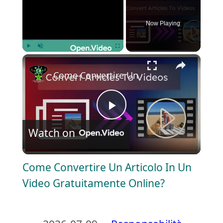
Now Playing
×
Play
Unmute
Fullscreen
Come Convertire Un Articolo In Un Vide
P
Watch on
l
Come Convertire Un Articolo In Un
a
Video Gratuitamente Online?
y