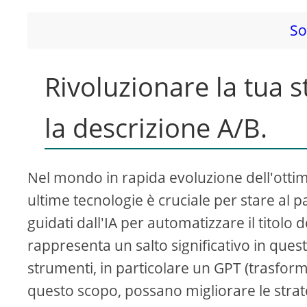
V
So
i
Rivoluzionare la tua st
d
la descrizione A/B.
e
o
Nel mondo in rapida evoluzione dell'ottimi
ultime tecnologie è cruciale per stare al 
guidati dall'IA per automatizzare il titolo d
rappresenta un salto significativo in ques
strumenti, in particolare un GPT (trasfor
questo scopo, possano migliorare le strat