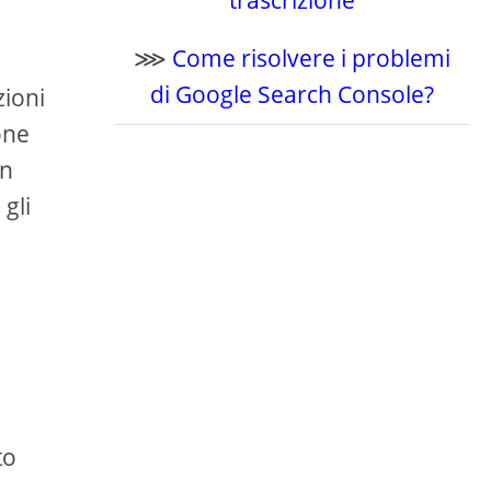
trascrizione
⋙
Come risolvere i problemi
di Google Search Console?
zioni
one
on
gli
to