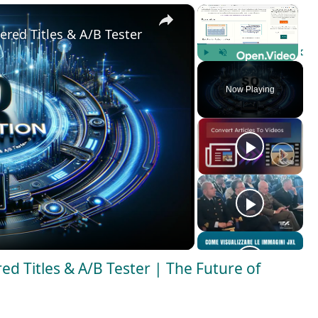
×
×
red Titles & A/B Tester | The Future of Efficient SEO
Play
Unmute
Fulls
Now Playing
d Titles & A/B Tester | The Future of