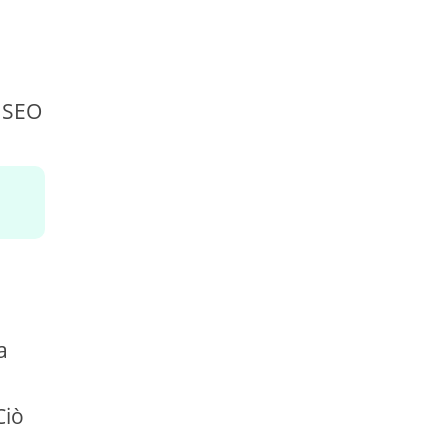
e
i SEO
a
Ciò