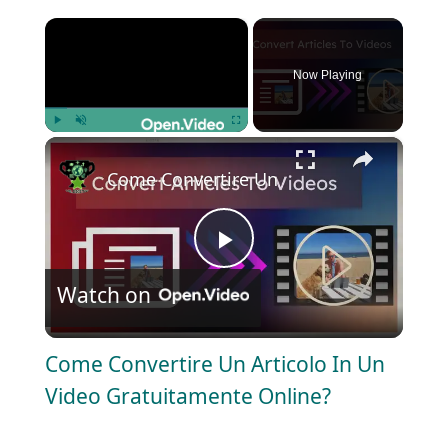
×
Now Playing
×
Play
Unmute
Fullscreen
Come Convertire Un Articolo In Un Vide
P
Watch on
l
Come Convertire Un Articolo In Un
a
Video Gratuitamente Online?
y