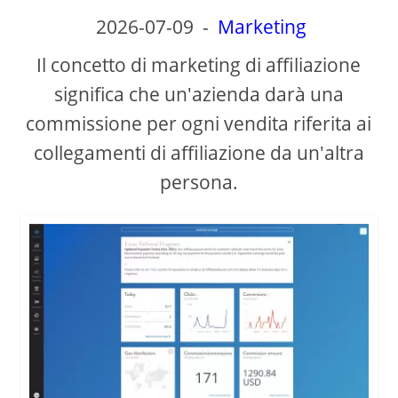
2026-07-09
-
Marketing
V
Il concetto di marketing di affiliazione
significa che un'azienda darà una
i
commissione per ogni vendita riferita ai
collegamenti di affiliazione da un'altra
d
persona.
e
o