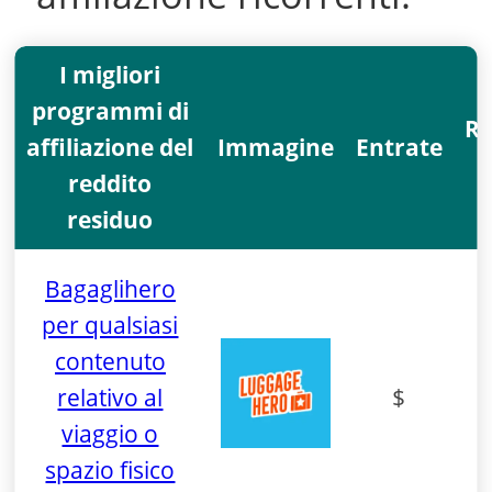
I migliori
programmi di
Re
affiliazione del
Immagine
Entrate
reddito
residuo
Bagaglihero
per qualsiasi
contenuto
relativo al
$
viaggio o
spazio fisico