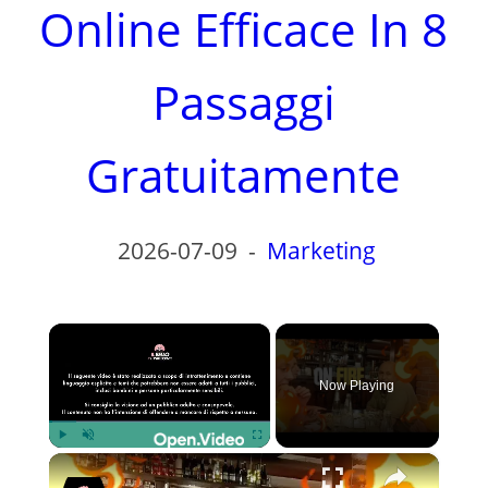
Online Efficace In 8
Passaggi
Gratuitamente
2026-07-09
-
Marketing
×
Now Playing
×
Play
Unmute
Fullscreen