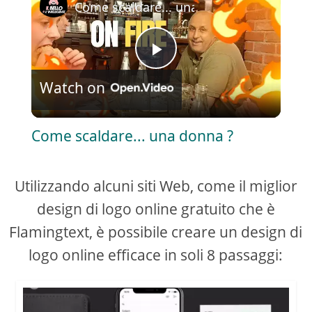
Come scaldare... una donna ?️
P
Watch on
l
Come scaldare... una donna ?️
a
Utilizzando alcuni siti Web, come il miglior
y
design di logo online gratuito che è
V
Flamingtext, è possibile creare un design di
logo online efficace in soli 8 passaggi:
i