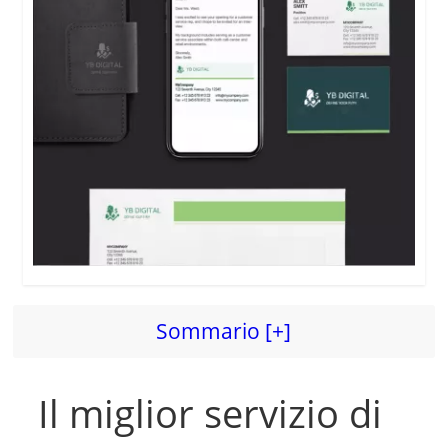
d
e
o
Sommario [+]
Il miglior servizio di