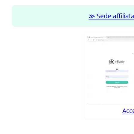
Sede affilia
Acc