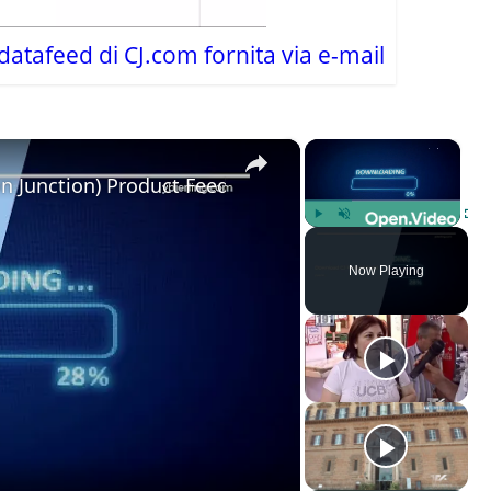
atafeed di CJ.com fornita via e-mail
×
×
 Junction) Product Feed?
Play
Unmute
Fulls
Now Playing