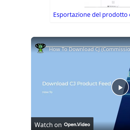
Esportazione del prodotto d
How To Download CJ (Commission
P
l
Watch on