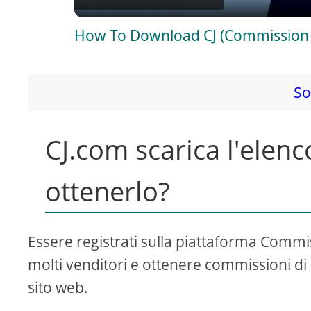
a
How To Download CJ (Commission J
y
V
So
i
CJ.com scarica l'elenc
d
ottenerlo?
e
Essere registrati sulla piattaforma Commis
o
molti venditori e ottenere commissioni di 
sito web.