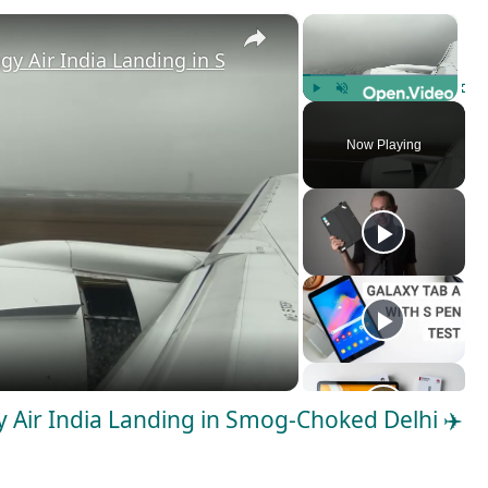
×
×
gy Air India Landing in Smog-Choked Delhi ✈️🌫️
Play
Unmute
Fulls
Now Playing
 Air India Landing in Smog-Choked Delhi ✈️