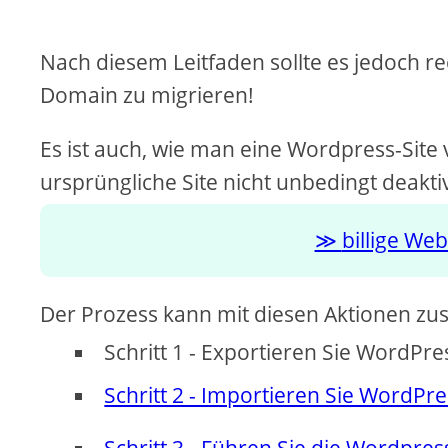
V
i
Nach diesem Leitfaden sollte es jedoch re
Domain zu migrieren!
d
Es ist auch, wie man eine Wordpress-Site 
e
ursprüngliche Site nicht unbedingt deakt
billige W
o
Der Prozess kann mit diesen Aktionen z
Schritt 1 - Exportieren Sie WordPr
Schritt 2 - Importieren Sie WordPr
Schritt 3 - Führen Sie die Wordpr