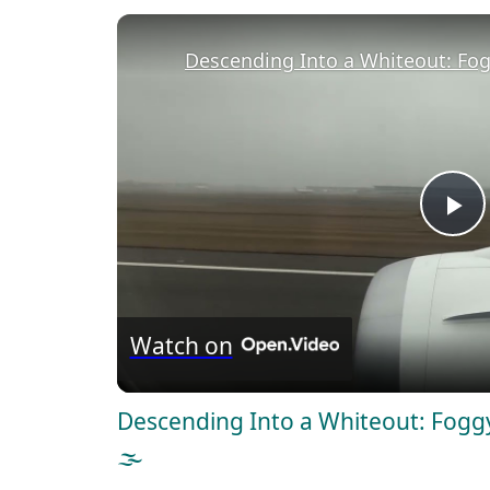
Descending Into a Whiteout: Fog
P
l
Watch on
a
Descending Into a Whiteout: Foggy
y
🌫️